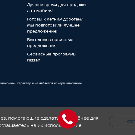
Лучшее время для продажи
автомобиля!
Готовы к летним дорогам?
Мы подготовили лучшее
предложение!
Выгодные сервисные
предложения
Сервисные программы
Nissan
мационный характер и не является исчерпывающими.
ерами и носят исключительно информационный характер, не являются публичной оферт
и-продажи. Приведенная на настоящей странице информация может содержать неточнос
фертой и могут отличаться от цен, действующих в официальных дилерских центрах Нис
es, помогающие сделать его удобнее для
СО
оглашаетесь на их использование.