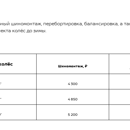
ный шиномонтаж, перебортировка, балансировка, а т
екта колёс до зимы.
колёс
Шиномонтаж, ₽
”
4 300
”
4 850
0”
5 200