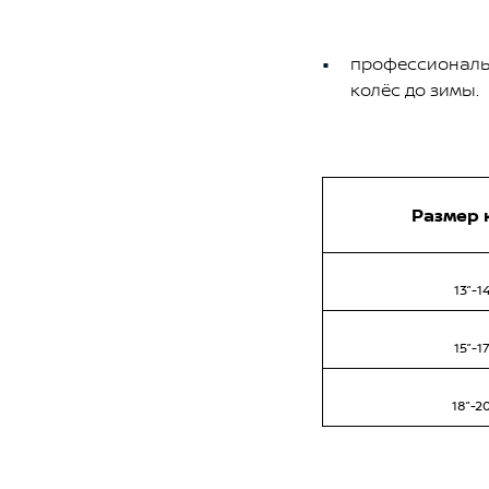
профессиональ
колёс до зимы.
Размер 
13”-14
15”-17
18”-2