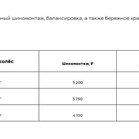
ный шиномонтаж, балансировка, а также бережное хр
колёс
Шиномонтаж, ₽
”
3 200
”
3 750
0”
4 100