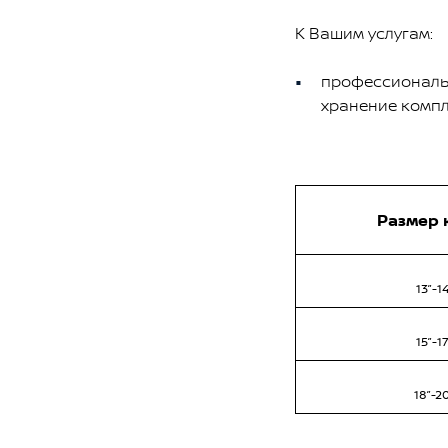
К Вашим услугам:
профессиональ
хранение компл
Размер 
13”-14
15”-17
18”-2