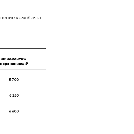
анение комплекта
Шиномонтаж
с хранением, ₽
5 700
6 250
6 600