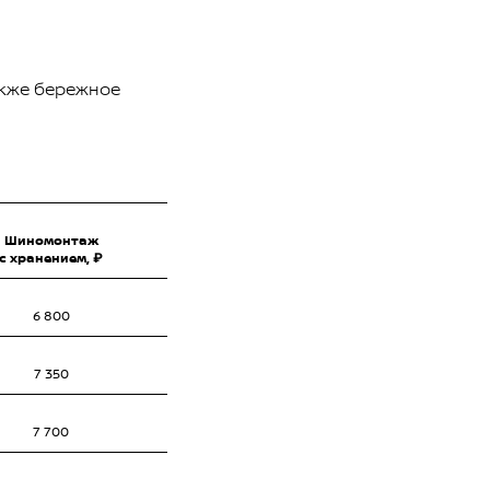
акже бережное
Шиномонтаж
с хранением, ₽
6 800
7 350
7 700