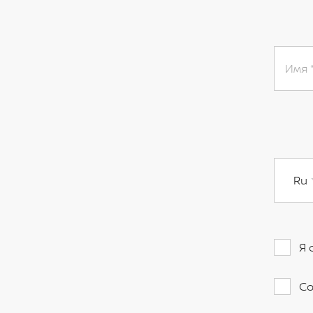
Имя
Ru
Я 
Со