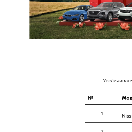
Увеличиваем
№
Мод
1
Niss
2