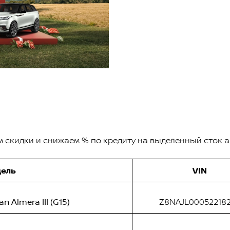
 скидки и снижаем % по кредиту на выделенный сток 
ель
VIN
an Almera III (G15)
Z8NAJL00052218