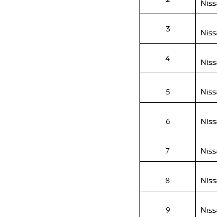
Niss
3
Niss
4
Niss
5
Nissa
6
Nissa
7
Niss
8
Niss
9
Niss