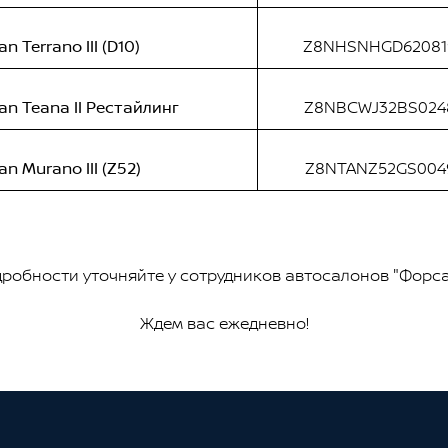
an Terrano III (D10)
Z8NHSNHGD62081
an Teana II Рестайлинг
Z8NBCWJ32BS024
an Murano III (Z52)
Z8NTANZ52GS004
робности уточняйте у сотрудников автосалонов "Форс
Ждем вас ежедневно!