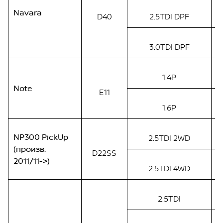
Navara
D40
2.5TDI DPF
3.0TDI DPF
1.4P
Note
E11
1.6P
NP300 PickUp
2.5TDI 2WD
(произв.
D22SS
2011/11->)
2.5TDI 4WD
2.5TDI