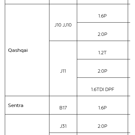
1.6P
J10 JJ10
2.0P
Qashqai
1.2T
J11
2.0P
1.6TDI DPF
Sentra
B17
1.6P
J31
2.0P