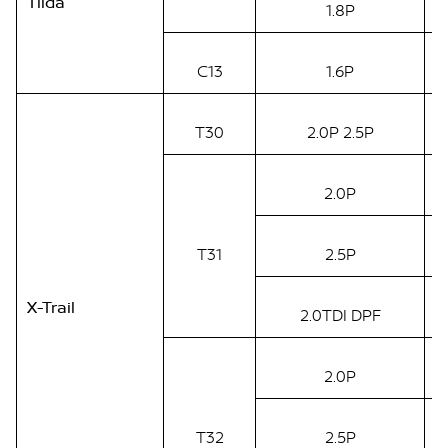
Tiida
1.8P
C13
1.6P
T30
2.0P 2.5P
2.0P
T31
2.5P
X-Trail
2.0TDI DPF
2.0P
T32
2.5P