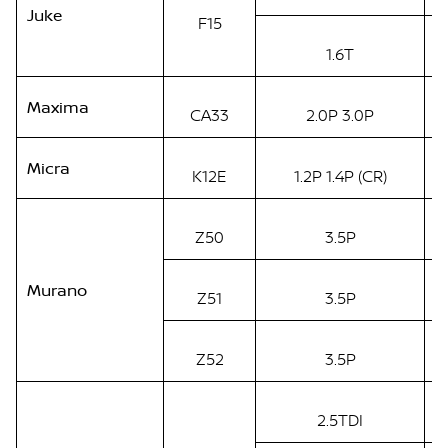
Juke
F15
1.6T
Maxima
CA33
2.0P 3.0P
Micra
K12E
1.2P 1.4P (CR)
Z50
3.5P
Murano
Z51
3.5P
Z52
3.5P
2.5TDI