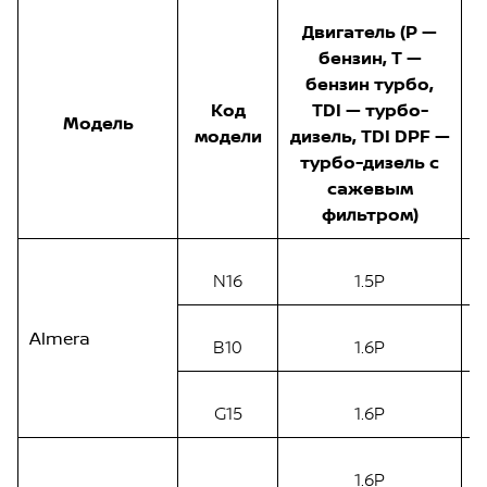
Двигатель (P —
бензин, T —
бензин турбо,
Код
TDI — турбо-
п
Модель
модели
дизель, TDI DPF —
турбо-дизель с
сажевым
фильтром)
N16
1.5P
Almera
B10
1.6P
G15
1.6P
1.6P