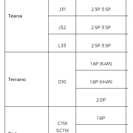
J31
2.3P 3.5P
Teana
J32
2.5P 3.5P
L33
2.5P 3.5P
1.6P (K4M)
Terrano
D10
1.6P (H4M)
2.0P
1.6P
C11X
SC11X