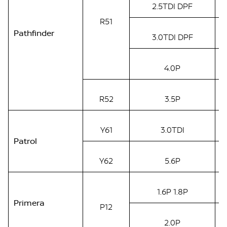
2.5TDI DPF
R51
Pathfinder
3.0TDI DPF
4.0P
R52
3.5P
Y61
3.0TDI
Patrol
Y62
5.6P
1.6P 1.8P
Primera
P12
2.0P