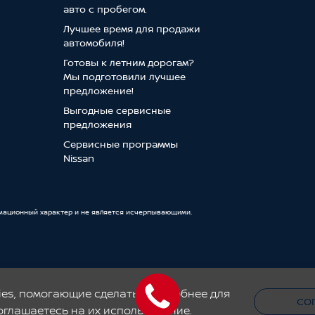
авто с пробегом.
Лучшее время для продажи
автомобиля!
Готовы к летним дорогам?
Мы подготовили лучшее
предложение!
Выгодные сервисные
предложения
Сервисные программы
Nissan
мационный характер и не является исчерпывающими.
ерами и носят исключительно информационный характер, не являются публичной оферт
и-продажи. Приведенная на настоящей странице информация может содержать неточнос
фертой и могут отличаться от цен, действующих в официальных дилерских центрах Нис
es, помогающие сделать его удобнее для
СО
оглашаетесь на их использование.